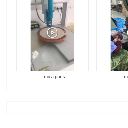
mica parts
m