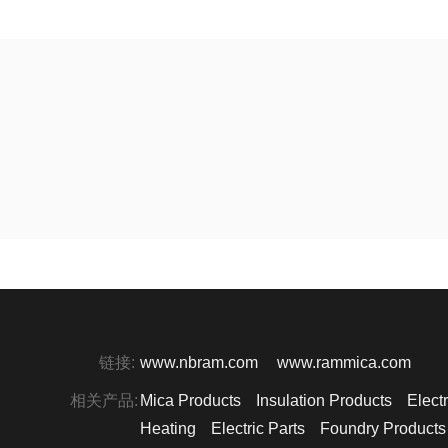
链接:
www.nbram.com
www.rammica.com
相关产品:
Mica Products
Insulation Products
Electr
Heating
Electric Parts
Foundry Products